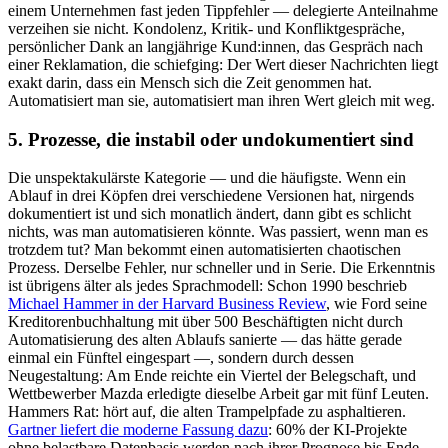
einem Unternehmen fast jeden Tippfehler — delegierte Anteilnahme
verzeihen sie nicht. Kondolenz, Kritik- und Konfliktgespräche,
persönlicher Dank an langjährige Kund:innen, das Gespräch nach
einer Reklamation, die schiefging: Der Wert dieser Nachrichten liegt
exakt darin, dass ein Mensch sich die Zeit genommen hat.
Automatisiert man sie, automatisiert man ihren Wert gleich mit weg.
5. Prozesse, die instabil oder undokumentiert sind
Die unspektakulärste Kategorie — und die häufigste. Wenn ein
Ablauf in drei Köpfen drei verschiedene Versionen hat, nirgends
dokumentiert ist und sich monatlich ändert, dann gibt es schlicht
nichts, was man automatisieren könnte. Was passiert, wenn man es
trotzdem tut? Man bekommt einen automatisierten chaotischen
Prozess. Derselbe Fehler, nur schneller und in Serie. Die Erkenntnis
ist übrigens älter als jedes Sprachmodell: Schon 1990 beschrieb
Michael Hammer in der Harvard Business Review
, wie Ford seine
Kreditorenbuchhaltung mit über 500 Beschäftigten nicht durch
Automatisierung des alten Ablaufs sanierte — das hätte gerade
einmal ein Fünftel eingespart —, sondern durch dessen
Neugestaltung: Am Ende reichte ein Viertel der Belegschaft, und
Wettbewerber Mazda erledigte dieselbe Arbeit gar mit fünf Leuten.
Hammers Rat: hört auf, die alten Trampelpfade zu asphaltieren.
Gartner liefert die moderne Fassung dazu
: 60% der KI-Projekte
ohne belastbare Datenbasis werden nach ihrer Prognose bis Ende