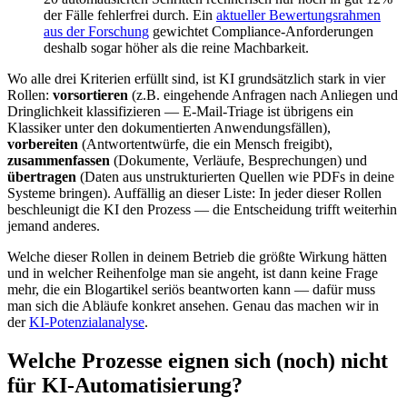
der Fälle fehlerfrei durch. Ein
aktueller Bewertungsrahmen
aus der Forschung
gewichtet Compliance-Anforderungen
deshalb sogar höher als die reine Machbarkeit.
Wo alle drei Kriterien erfüllt sind, ist KI grundsätzlich stark in vier
Rollen:
vorsortieren
(z.B. eingehende Anfragen nach Anliegen und
Dringlichkeit klassifizieren — E-Mail-Triage ist übrigens ein
Klassiker unter den dokumentierten Anwendungsfällen),
vorbereiten
(Antwortentwürfe, die ein Mensch freigibt),
zusammenfassen
(Dokumente, Verläufe, Besprechungen) und
übertragen
(Daten aus unstrukturierten Quellen wie PDFs in deine
Systeme bringen). Auffällig an dieser Liste: In jeder dieser Rollen
beschleunigt die KI den Prozess — die Entscheidung trifft weiterhin
jemand anderes.
Welche dieser Rollen in deinem Betrieb die größte Wirkung hätten
und in welcher Reihenfolge man sie angeht, ist dann keine Frage
mehr, die ein Blogartikel seriös beantworten kann — dafür muss
man sich die Abläufe konkret ansehen. Genau das machen wir in
der
KI-Potenzialanalyse
.
Welche Prozesse eignen sich (noch) nicht
für KI-Automatisierung?