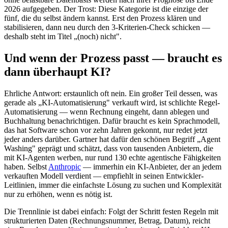
2026 aufgegeben. Der Trost: Diese Kategorie ist die einzige der
fünf, die du selbst ändern kannst. Erst den Prozess klären und
stabilisieren, dann neu durch den 3-Kriterien-Check schicken —
deshalb steht im Titel „(noch) nicht".
Und wenn der Prozess passt — braucht es
dann überhaupt KI?
Ehrliche Antwort: erstaunlich oft nein. Ein großer Teil dessen, was
gerade als „KI-Automatisierung" verkauft wird, ist schlichte Regel-
Automatisierung — wenn Rechnung eingeht, dann ablegen und
Buchhaltung benachrichtigen. Dafür braucht es kein Sprachmodell,
das hat Software schon vor zehn Jahren gekonnt, nur redet jetzt
jeder anders darüber. Gartner hat dafür den schönen Begriff „Agent
Washing" geprägt und schätzt, dass von tausenden Anbietern, die
mit KI-Agenten werben, nur rund 130 echte agentische Fähigkeiten
haben. Selbst
Anthropic
— immerhin ein KI-Anbieter, der an jedem
verkauften Modell verdient — empfiehlt in seinen Entwickler-
Leitlinien, immer die einfachste Lösung zu suchen und Komplexität
nur zu erhöhen, wenn es nötig ist.
Die Trennlinie ist dabei einfach: Folgt der Schritt festen Regeln mit
strukturierten Daten (Rechnungsnummer, Betrag, Datum), reicht