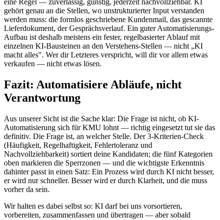
eine Regel — zuverlässig, günstig, jederzeit nachvollziehbar. KI
gehört genau an die Stellen, wo unstrukturierter Input verstanden
werden muss: die formlos geschriebene Kundenmail, das gescannte
Lieferdokument, der Gesprächsverlauf. Ein guter Automatisierungs-
Aufbau ist deshalb meistens ein fester, regelbasierter Ablauf mit
einzelnen KI-Bausteinen an den Verstehens-Stellen — nicht „KI
macht alles". Wer dir Letzteres verspricht, will dir vor allem etwas
verkaufen — nicht etwas lösen.
Fazit: Automatisiere Abläufe, nicht
Verantwortung
Aus unserer Sicht ist die Sache klar: Die Frage ist nicht, ob KI-
Automatisierung sich für KMU lohnt — richtig eingesetzt tut sie das
definitiv. Die Frage ist, an welcher Stelle. Der 3-Kriterien-Check
(Häufigkeit, Regelhaftigkeit, Fehlertoleranz und
Nachvollziehbarkeit) sortiert deine Kandidaten; die fünf Kategorien
oben markieren die Sperrzonen — und die wichtigste Erkenntnis
dahinter passt in einen Satz: Ein Prozess wird durch KI nicht besser,
er wird nur schneller. Besser wird er durch Klarheit, und die muss
vorher da sein.
Wir halten es dabei selbst so: KI darf bei uns vorsortieren,
vorbereiten, zusammenfassen und übertragen — aber sobald