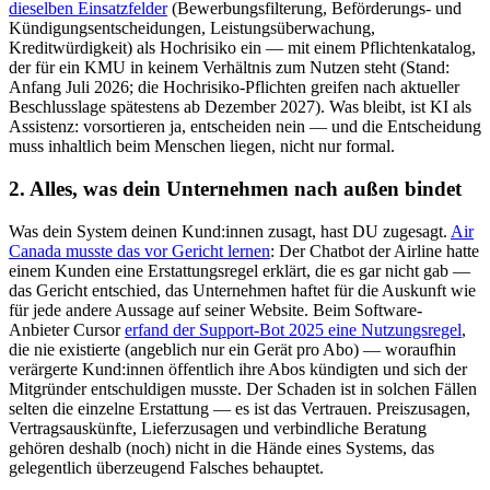
dieselben Einsatzfelder
(Bewerbungsfilterung, Beförderungs- und
Kündigungsentscheidungen, Leistungsüberwachung,
Kreditwürdigkeit) als Hochrisiko ein — mit einem Pflichtenkatalog,
der für ein KMU in keinem Verhältnis zum Nutzen steht (Stand:
Anfang Juli 2026; die Hochrisiko-Pflichten greifen nach aktueller
Beschlusslage spätestens ab Dezember 2027). Was bleibt, ist KI als
Assistenz: vorsortieren ja, entscheiden nein — und die Entscheidung
muss inhaltlich beim Menschen liegen, nicht nur formal.
2. Alles, was dein Unternehmen nach außen bindet
Was dein System deinen Kund:innen zusagt, hast DU zugesagt.
Air
Canada musste das vor Gericht lernen
: Der Chatbot der Airline hatte
einem Kunden eine Erstattungsregel erklärt, die es gar nicht gab —
das Gericht entschied, das Unternehmen haftet für die Auskunft wie
für jede andere Aussage auf seiner Website. Beim Software-
Anbieter Cursor
erfand der Support-Bot 2025 eine Nutzungsregel
,
die nie existierte (angeblich nur ein Gerät pro Abo) — woraufhin
verärgerte Kund:innen öffentlich ihre Abos kündigten und sich der
Mitgründer entschuldigen musste. Der Schaden ist in solchen Fällen
selten die einzelne Erstattung — es ist das Vertrauen. Preiszusagen,
Vertragsauskünfte, Lieferzusagen und verbindliche Beratung
gehören deshalb (noch) nicht in die Hände eines Systems, das
gelegentlich überzeugend Falsches behauptet.