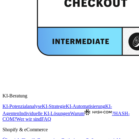
KI-Beratung
KI-Potenzialanalyse
KI-Strategie
KI-Automatisierung
KI-
Agenten
Individuelle KI-Lösungen
Warum
?
HASH-
COM?
Wer wir sind
FAQ
Shopify & eCommerce