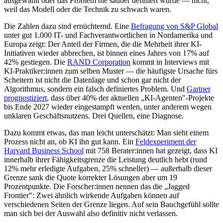
ausgewählt oder das Problem nie sauber definiert wurde — nicht,
weil das Modell oder die Technik zu schwach waren.
Die Zahlen dazu sind ernüchternd. Eine
Befragung von S&P Global
unter gut 1.000 IT- und Fachverantwortlichen in Nordamerika und
Europa zeigt: Der Anteil der Firmen, die die Mehrheit ihrer KI-
Initiativen wieder abbrechen, ist binnen eines Jahres von 17% auf
42% gestiegen. Die
RAND Corporation
kommt in Interviews mit
KI-Praktiker:innen zum selben Muster — die häufigste Ursache fürs
Scheitern ist nicht die Datenlage und schon gar nicht der
Algorithmus, sondern ein falsch definiertes Problem. Und
Gartner
prognostiziert
, dass über 40% der aktuellen „KI-Agenten"-Projekte
bis Ende 2027 wieder eingestampft werden, unter anderem wegen
unklaren Geschäftsnutzens. Drei Quellen, eine Diagnose.
Dazu kommt etwas, das man leicht unterschätzt: Man sieht einem
Prozess nicht an, ob KI ihn gut kann. Ein
Feldexperiment der
Harvard Business School
mit 758 Berater:innen hat gezeigt, dass KI
innerhalb ihrer Fähigkeitsgrenze die Leistung deutlich hebt (rund
12% mehr erledigte Aufgaben, 25% schneller) — außerhalb dieser
Grenze sank die Quote korrekter Lösungen aber um 19
Prozentpunkte. Die Forscher:innen nennen das die „Jagged
Frontier": Zwei ähnlich wirkende Aufgaben können auf
verschiedenen Seiten der Grenze liegen. Auf sein Bauchgefühl sollte
man sich bei der Auswahl also definitiv nicht verlassen.