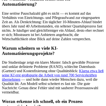
Automatisierung?
Eine seriöse Pauschalzahl gibt es nicht — es kommt auf das
Verhältnis von Einrichtungs- und Pflegeaufwand zur eingesparten
Zeit an. Als Denkrichtung: Ein täglicher 10-Minuten-Ablauf bindet
übers Jahr rund 40 Arbeitsstunden, ein seltener Quartalsprozess fast
nichts. Je häufiger und gleichförmiger ein Ablauf, desto eher rechnet
er sich; Misstrauen ist bei Anbietern angebracht, die
Wirtschaftlichkeit ohne Blick auf deine Zahlen versprechen.
Warum scheitern so viele KI-
Automatisierungsprojekte?
Die Studienlage zeigt ein klares Muster: falsch gewählte Prozesse
und unklar definierte Probleme (RAND), schlechte Datenbasis
(Gartner) und Kostenfixierung ohne Qualitätsblick:
Klarna etwa ließ
seine KI erst großspurig die Arbeit von rund 700 Servicekräften
übernehmen
— und holte dann wieder Menschen dazu, weil die
Qualität litt. Am Modell selbst scheitert es fast nie. Die gute
Nachricht: Genau diese Fehler sind mit sauberer Prozessauswahl
vermeidbar.
Woran erkenne ich schnell, ob ein Prozess