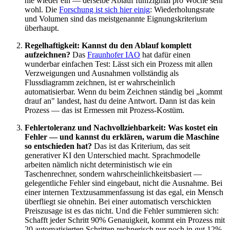
nie wieder ein — derselbe Ablauf fünfzigmal pro Woche sehr
wohl. Die
Forschung ist sich hier einig
: Wiederholungsrate
und Volumen sind das meistgenannte Eignungskriterium
überhaupt.
Regelhaftigkeit: Kannst du den Ablauf komplett
aufzeichnen?
Das
Fraunhofer IAO
hat dafür einen
wunderbar einfachen Test: Lässt sich ein Prozess mit allen
Verzweigungen und Ausnahmen vollständig als
Flussdiagramm zeichnen, ist er wahrscheinlich
automatisierbar. Wenn du beim Zeichnen ständig bei „kommt
drauf an" landest, hast du deine Antwort. Dann ist das kein
Prozess — das ist Ermessen mit Prozess-Kostüm.
Fehlertoleranz und Nachvollziehbarkeit: Was kostet ein
Fehler — und kannst du erklären, warum die Maschine
so entschieden hat?
Das ist das Kriterium, das seit
generativer KI den Unterschied macht. Sprachmodelle
arbeiten nämlich nicht deterministisch wie ein
Taschenrechner, sondern wahrscheinlichkeitsbasiert —
gelegentliche Fehler sind eingebaut, nicht die Ausnahme. Bei
einer internen Textzusammenfassung ist das egal, ein Mensch
überfliegt sie ohnehin. Bei einer automatisch verschickten
Preiszusage ist es das nicht. Und die Fehler summieren sich:
Schafft jeder Schritt 90% Genauigkeit, kommt ein Prozess mit
20 automatisierten Schritten rechnerisch nur noch in gut 12%