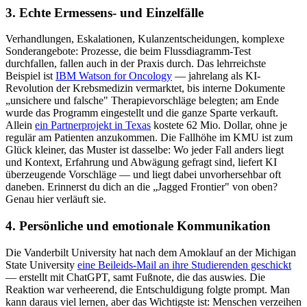
3. Echte Ermessens- und Einzelfälle
Verhandlungen, Eskalationen, Kulanzentscheidungen, komplexe
Sonderangebote: Prozesse, die beim Flussdiagramm-Test
durchfallen, fallen auch in der Praxis durch. Das lehrreichste
Beispiel ist
IBM Watson for Oncology
— jahrelang als KI-
Revolution der Krebsmedizin vermarktet, bis interne Dokumente
„unsichere und falsche" Therapievorschläge belegten; am Ende
wurde das Programm eingestellt und die ganze Sparte verkauft.
Allein
ein Partnerprojekt in Texas
kostete 62 Mio. Dollar, ohne je
regulär am Patienten anzukommen. Die Fallhöhe im KMU ist zum
Glück kleiner, das Muster ist dasselbe: Wo jeder Fall anders liegt
und Kontext, Erfahrung und Abwägung gefragt sind, liefert KI
überzeugende Vorschläge — und liegt dabei unvorhersehbar oft
daneben. Erinnerst du dich an die „Jagged Frontier" von oben?
Genau hier verläuft sie.
4. Persönliche und emotionale Kommunikation
Die Vanderbilt University hat nach dem Amoklauf an der Michigan
State University
eine Beileids-Mail an ihre Studierenden geschickt
— erstellt mit ChatGPT, samt Fußnote, die das auswies. Die
Reaktion war verheerend, die Entschuldigung folgte prompt. Man
kann daraus viel lernen, aber das Wichtigste ist: Menschen verzeihen