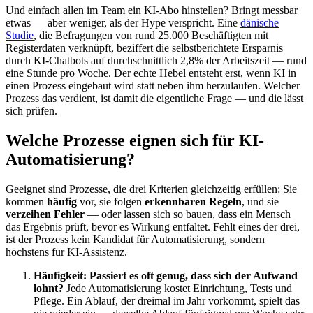
Und einfach allen im Team ein KI-Abo hinstellen? Bringt messbar
etwas — aber weniger, als der Hype verspricht. Eine
dänische
Studie
, die Befragungen von rund 25.000 Beschäftigten mit
Registerdaten verknüpft, beziffert die selbstberichtete Ersparnis
durch KI-Chatbots auf durchschnittlich 2,8% der Arbeitszeit — rund
eine Stunde pro Woche. Der echte Hebel entsteht erst, wenn KI in
einen Prozess eingebaut wird statt neben ihm herzulaufen. Welcher
Prozess das verdient, ist damit die eigentliche Frage — und die lässt
sich prüfen.
Welche Prozesse eignen sich für KI-
Automatisierung?
Geeignet sind Prozesse, die drei Kriterien gleichzeitig erfüllen: Sie
kommen
häufig
vor, sie folgen
erkennbaren Regeln
, und sie
verzeihen Fehler
— oder lassen sich so bauen, dass ein Mensch
das Ergebnis prüft, bevor es Wirkung entfaltet. Fehlt eines der drei,
ist der Prozess kein Kandidat für Automatisierung, sondern
höchstens für KI-Assistenz.
Häufigkeit: Passiert es oft genug, dass sich der Aufwand
lohnt?
Jede Automatisierung kostet Einrichtung, Tests und
Pflege. Ein Ablauf, der dreimal im Jahr vorkommt, spielt das