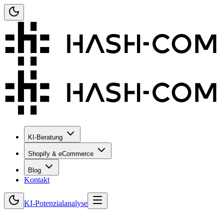
KI-Beratung
Shopify & eCommerce
Blog
Kontakt
KI-Potenzialanalyse