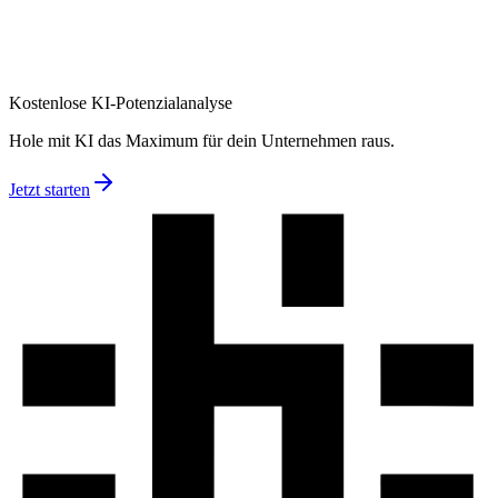
Kostenlose KI-Potenzialanalyse
Kostenlos & unverbindlich
Remote
ca. 30 Minuten
Keine Vorbereitung
Kostenlose KI-Potenzialanalyse
Hole mit KI das Maximum für dein Unternehmen raus.
Jetzt starten