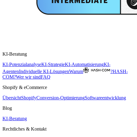
KI-Beratung
KI-Potenzialanalyse
KI-Strategie
KI-Automatisierung
KI-
Agenten
Individuelle KI-Lösungen
Warum
?
HASH-
COM?
Wer wir sind
FAQ
Shopify & eCommerce
Übersicht
Shopify
Conversion-Optimierung
Softwareentwicklung
Blog
KI-Beratung
Rechtliches & Kontakt